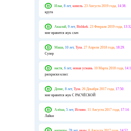
Илья,
8 лет,
кинель.
23 Августа 2019 года,
14:38.
крута
Акылай,
9 лет,
Bishkek.
23 Февраля 2019 года,
13:32
мне нравится жук слач
Маша,
10 лет,
Тула.
27 Апреля 2018 года,
18:29.
Супер
настя,
6 лет,
новая усмань.
10 Марта 2018 года,
14:1
раскраски класс
Денис,
8 лет,
Тула.
26 Декабря 2017 года,
17:50.
мне нравится жук С РАСЧЁСКОЙ
Алёша,
5 лет,
Иглино.
11 Августа 2017 года,
17:14.
Лайки
мчтчпро,
78 лет,
чкеы.
6 Августа 2017 года,
14:52.