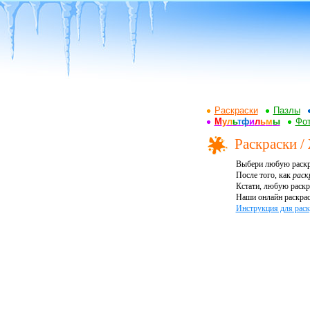
Раскраски
Пазлы
М
у
л
ь
т
ф
и
л
ь
м
ы
Фот
Раскраски /
Выбери любую раскр
После того, как
раск
Кстати, любую раскр
Наши онлайн раскрас
Инструкция для раск