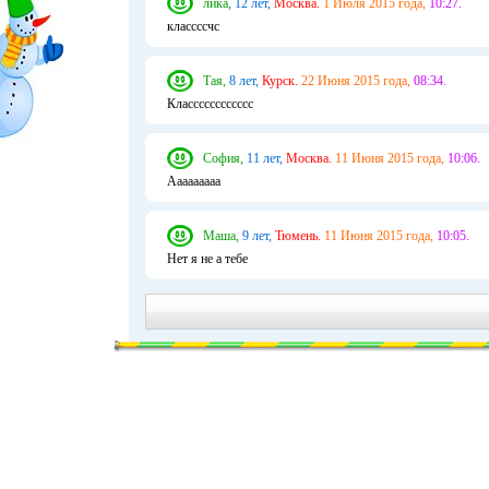
лика,
12 лет,
Москва.
1 Июля 2015 года,
10:27.
классссчс
Тая,
8 лет,
Курск.
22 Июня 2015 года,
08:34.
Класссссссссссс
София,
11 лет,
Москва.
11 Июня 2015 года,
10:06.
Ааааааааа
Маша,
9 лет,
Тюмень.
11 Июня 2015 года,
10:05.
Нет я не а тебе