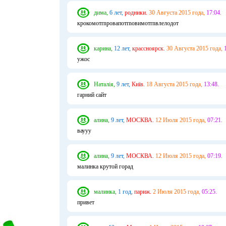
дима,
6 лет,
родники.
30 Августа 2015 года,
17:04.
крокомотrnровапотrnовимотrnвлелодот
карина,
12 лет,
крассноярск.
30 Августа 2015 года,
ужос
Наталія,
9 лет,
Київ.
18 Августа 2015 года,
13:48.
гарний сайт
алина,
9 лет,
МОСКВА.
12 Июля 2015 года,
07:21.
ваууу
алина,
9 лет,
МОСКВА.
12 Июля 2015 года,
07:19.
малинка крутой горад
малинка,
1 год,
париж.
2 Июля 2015 года,
05:25.
привет