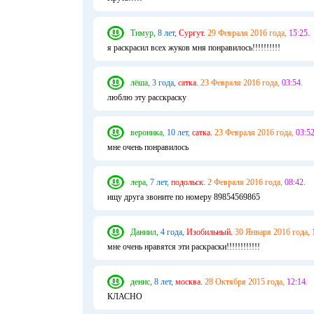
Тимур,
8 лет,
Сургут.
29 Февраля 2016 года,
15:25.
я раскрасил всех жуков мня понравилось!!!!!!!!!!
лёша,
3 года,
сатка.
23 Февраля 2016 года,
03:54.
люблю эту расскраску
вероника,
10 лет,
сатка.
23 Февраля 2016 года,
03:52
мне очень понравилось
лера,
7 лет,
подольск.
2 Февраля 2016 года,
08:42.
ищу друга звоните по номеру 89854569865
Даниил,
4 года,
Изобильный.
30 Января 2016 года,
мне очень нравятся эти раскраски!!!!!!!!!!!!
денис,
8 лет,
москва.
28 Октября 2015 года,
12:14.
КЛАСНО