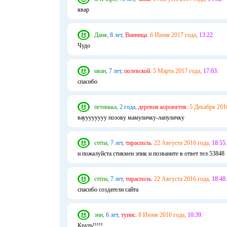
явар
Даня,
8 лет,
Винница.
6 Июня 2017 года,
13:22.
Чудо
иван,
7 лет,
полевской.
5 Марта 2017 года,
17:03.
спасибо
петинька,
2 года,
деревня коровятня.
5 Декабря 201
вауууууууу позову мамуличку-лапуличку
стёпа,
7 лет,
тирасполь.
22 Августа 2016 года,
18:55.
и пожалуйста стикмен эпик и позваните в ответ тел 53848
стёпа,
7 лет,
тирасполь.
22 Августа 2016 года,
18:48.
спасибо создатели сайта
энн,
6 лет,
тунис.
8 Июня 2016 года,
10:39.
Круть!!!!!