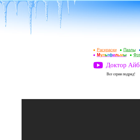
Раскраски
Пазлы
М
у
л
ь
т
ф
и
л
ь
м
ы
Фот
Доктор Айб
Все серии подряд!