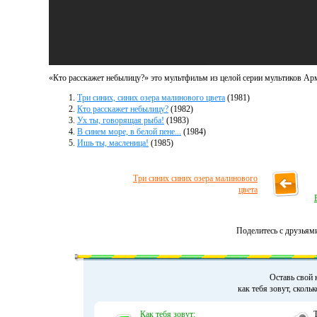
«Кто расскажет небылицу?» это мультфильм из целой серии мультиков Арм
Три синих, синих озера малинового цвета
(1981)
Кто расскажет небылицу?
(1982)
Ух ты, говорящая рыба!
(1983)
В синем море, в белой пене...
(1984)
Ишь ты, масленица!
(1985)
Три синих синих озера малинового
цвета
Поделитесь с друзьям
Оставь свой 
как тебя зовут, сколь
Как тебя зовут: