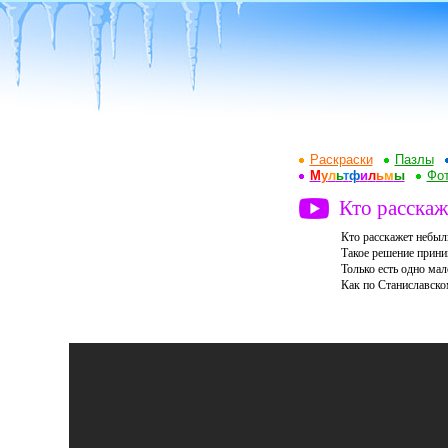
Раскраски
Пазлы
М
у
л
ь
т
ф
и
л
ь
м
ы
Фот
Кто расска
Кто расскажет небыли
Такое решение прини
Только есть одно мал
Как по Станиславском