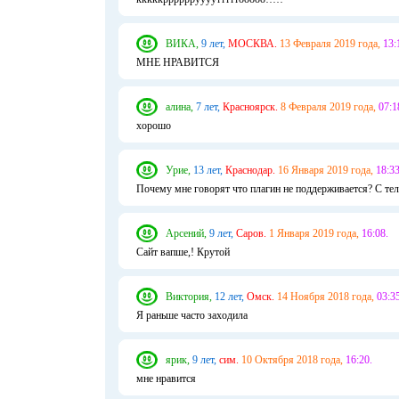
ВИКА,
9 лет,
МОСКВА.
13 Февраля 2019 года,
13:
МНЕ НРАВИТСЯ
алина,
7 лет,
Красноярск.
8 Февраля 2019 года,
07:1
хорошо
Урие,
13 лет,
Краснодар.
16 Января 2019 года,
18:33
Почему мне говорят что плагин не поддерживается? С тел
Арсений,
9 лет,
Саров.
1 Января 2019 года,
16:08.
Сайт вапше,! Крутой
Виктория,
12 лет,
Омск.
14 Ноября 2018 года,
03:35
Я раньше часто заходила
ярик,
9 лет,
сим.
10 Октября 2018 года,
16:20.
мне нравится