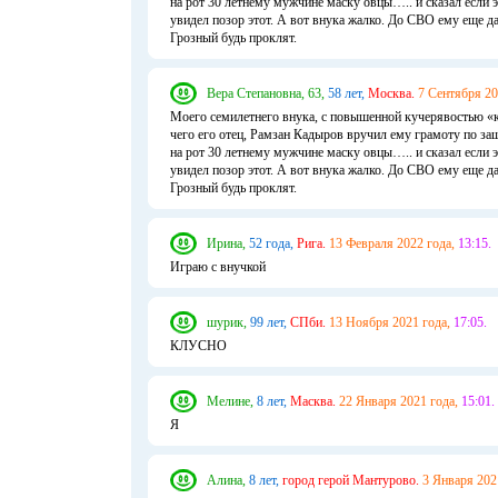
на рот 30 летнему мужчине маску овцы….. и сказал если 
увидел позор этот. А вот внука жалко. До СВО ему еще д
Грозный будь проклят.
Вера Степановна, 63,
58 лет,
Москва.
7 Сентября 20
Моего семилетнего внука, с повышенной кучерявостью «к
чего его отец, Рамзан Кадыров вручил ему грамоту по защ
на рот 30 летнему мужчине маску овцы….. и сказал если 
увидел позор этот. А вот внука жалко. До СВО ему еще д
Грозный будь проклят.
Ирина,
52 года,
Рига.
13 Февраля 2022 года,
13:15.
Играю с внучкой
шурик,
99 лет,
СПби.
13 Ноября 2021 года,
17:05.
КЛУСНО
Мелине,
8 лет,
Масква.
22 Января 2021 года,
15:01.
Я
Алина,
8 лет,
город герой Мантурово.
3 Января 202