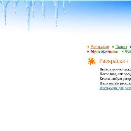
Раскраски
Пазлы
М
у
л
ь
т
ф
и
л
ь
м
ы
Фот
Раскраски /
Выбери любую раскр
После того, как
раск
Кстати, любую раскр
Наши онлайн раскрас
Инструкция для раск