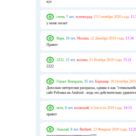
кул
степа,
7 лет,
зеленоград.
23 Сентября 2020 года,
11:
у меня логает
Варя,
16 лет,
Москва.
22 Декабря 2019 года,
13:34.
Привет
2222,
12 лет,
москва.
21 Ноября 2019 года,
15:21.
2222
Герцог Ковердон,
35 лет,
Беркшир.
26 Октября 2019
Довольно интересная раскраска, однако я как "гениальней
сайт Ребзики на Android - ведь это действительно удивител
петя,
6 лет,
волжский.
4 Августа 2019 года,
14:13.
привет
Акылай,
9 лет,
Bishkek.
23 Февраля 2019 года,
13:29
кккккрррррруууутттттооооо!!!!!