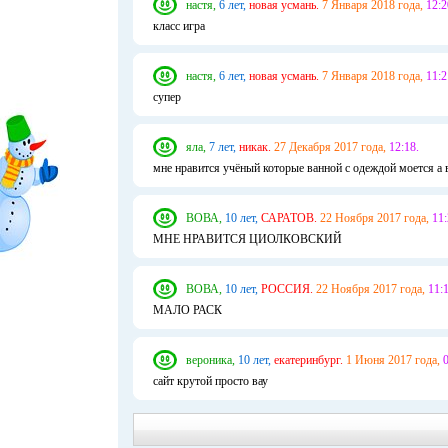
настя,
6 лет,
новая усмань.
7 Января 2018 года,
12:2
класс игра
настя,
6 лет,
новая усмань.
7 Января 2018 года,
11:2
супер
яла,
7 лет,
никак.
27 Декабря 2017 года,
12:18.
мне нравится учёный которые ванной с одеждой моется а 
ВОВА,
10 лет,
САРАТОВ.
22 Ноября 2017 года,
11:
МНЕ НРАВИТСЯ ЦИОЛКОВСКИЙ
ВОВА,
10 лет,
РОССИЯ.
22 Ноября 2017 года,
11:1
МАЛО РАСК
вероника,
10 лет,
екатеринбург.
1 Июня 2017 года,
0
сайт крутой просто вау