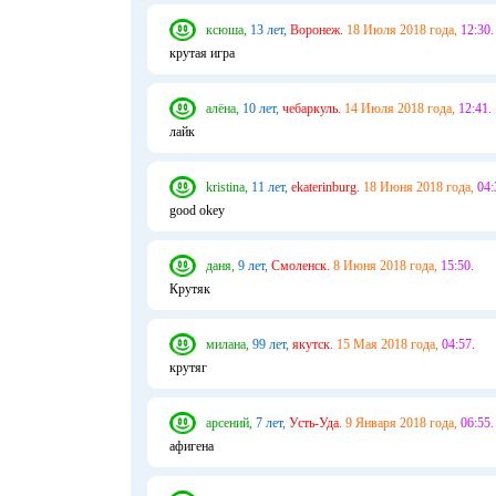
ксюша,
13 лет,
Воронеж.
18 Июля 2018 года,
12:30.
крутая игра
алёна,
10 лет,
чебаркуль.
14 Июля 2018 года,
12:41.
лайк
kristina,
11 лет,
ekaterinburg.
18 Июня 2018 года,
04:
good okey
даня,
9 лет,
Смоленск.
8 Июня 2018 года,
15:50.
Крутяк
милана,
99 лет,
якутск.
15 Мая 2018 года,
04:57.
крутяг
арсений,
7 лет,
Усть-Уда.
9 Января 2018 года,
06:55.
афигена