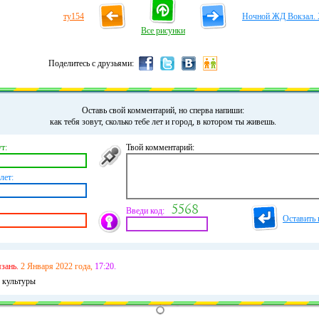
ту154
Ночной ЖД Вокзал. 
Все рисунки
Поделитесь с друзьями:
Оставь свой комментарий, но сперва напиши:
как тебя зовут, сколько тебе лет и город, в котором ты живешь.
т:
Твой комментарий:
лет:
Введи код:
Оставить 
зань.
2 Января 2022 года,
17:20.
с культуры