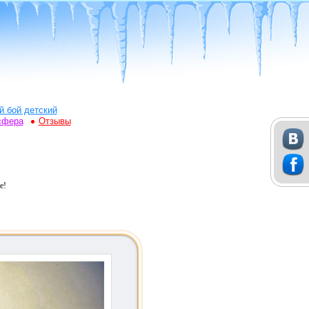
й бой детский
сфера
Отзывы
е!