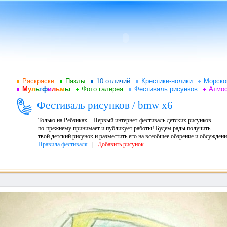
Раскраски
Пазлы
10 отличий
Крестики-нолики
Морско
М
у
л
ь
т
ф
и
л
ь
м
ы
Фото галерея
Фестиваль рисунков
Атмо
Фестиваль рисунков / bmw x6
Только на Ребзиках – Первый интернет-фестиваль детских рисунков
по-прежнему принимает и публикует работы! Будем рады получить
твой детский рисунок и разместить его на всеобщее обзрение и обсуждени
Правила фестиваля
|
Добавить рисунок