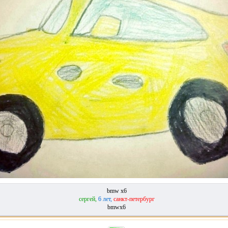
bmw x6
сергей,
6 лет,
санкт-петербург
bmwx6