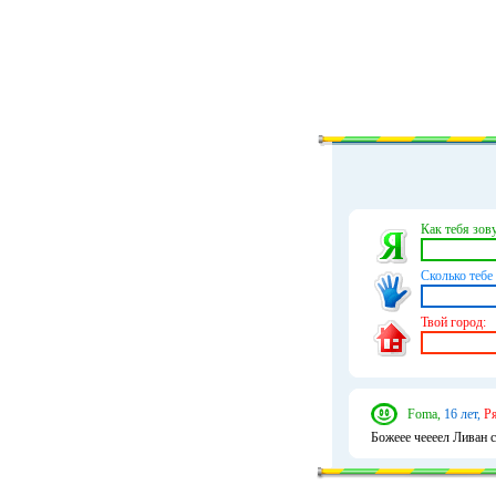
Как тебя зову
Сколько тебе 
Твой город:
Foma,
16 лет,
Ря
Божеее чеееел Ливан 