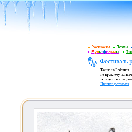
Раскраски
Пазлы
М
у
л
ь
т
ф
и
л
ь
м
ы
Фот
Фестиваль р
Только на Ребзиках 
по-прежнему принима
твой детский рисунок
Правила фестиваля