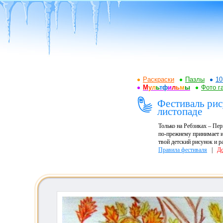
Раскраски
Пазлы
10
М
у
л
ь
т
ф
и
л
ь
м
ы
Фото г
Фестиваль рису
листопаде
Только на Ребзиках – Пе
по-прежнему принимает и
твой детский рисунок и р
Правила фестиваля
|
До