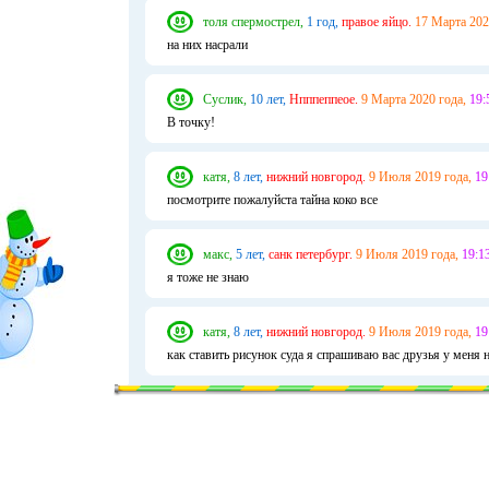
толя спермострел,
1 год,
правое яйцо.
17 Марта 202
на них насрали
Суслик,
10 лет,
Нпппеппеое.
9 Марта 2020 года,
19:
В точку!
катя,
8 лет,
нижний новгород.
9 Июля 2019 года,
19
посмотрите пожалуйста тайна коко все
макс,
5 лет,
санк петербург.
9 Июля 2019 года,
19:13
я тоже не знаю
катя,
8 лет,
нижний новгород.
9 Июля 2019 года,
19
как ставить рисунок суда я спрашиваю вас друзья у меня н