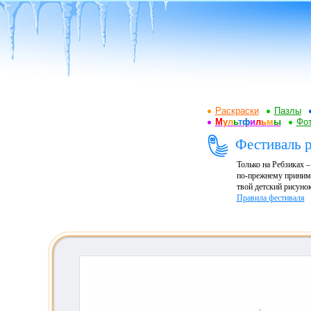
Раскраски
Пазлы
М
у
л
ь
т
ф
и
л
ь
м
ы
Фот
Фестиваль р
Только на Ребзиках 
по-прежнему принима
твой детский рисунок
Правила фестиваля