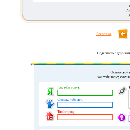
Ал
Вселенная
Поделитесь с друзьям
Оставь свой 
как тебя зовут, сколь
Как тебя зовут:
Сколько тебе лет:
Твой город: