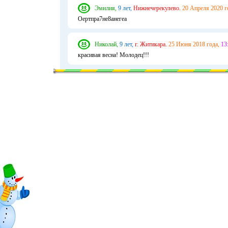
Эмилия,
9 лет,
Нижнечерекулево.
20 Апреля 2020 г
Оертпра7не8анегеа
Николай,
9 лет,
г. Житикара.
25 Июня 2018 года,
13
красивая весна! Молодец!!!