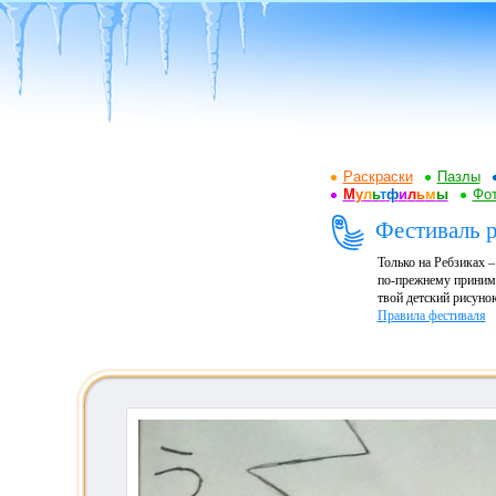
Раскраски
Пазлы
М
у
л
ь
т
ф
и
л
ь
м
ы
Фот
Фестиваль р
Только на Ребзиках 
по-прежнему принима
твой детский рисунок
Правила фестиваля