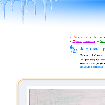
Раскраски
Пазлы
М
у
л
ь
т
ф
и
л
ь
м
ы
Фот
Фестиваль р
Только на Ребзиках 
по-прежнему принима
твой детский рисунок
Правила фестиваля