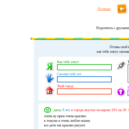
Полянка
Поделитесь с друзьям
Оставь свой 
как тебя зовут, сколь
Как тебя зовут:
Сколько тебе лет:
Твой город:
даша,
9 лет,
в городе якутске на кирове 19/1 кв 20.
очень ну прям очень красиво
к томуже я очень люблю кошек
все дети так красиво рисуют