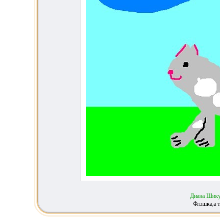
Диана Шик
Флэшка,а 