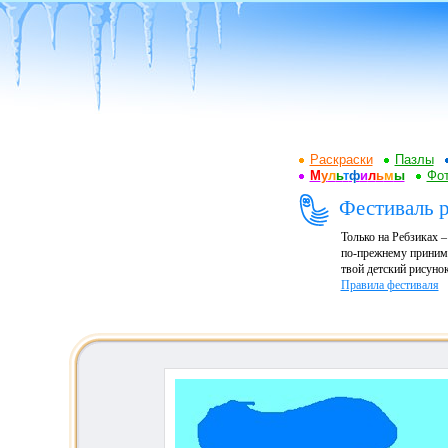
Раскраски
Пазлы
М
у
л
ь
т
ф
и
л
ь
м
ы
Фот
Фестиваль р
Только на Ребзиках 
по-прежнему принима
твой детский рисунок
Правила фестиваля