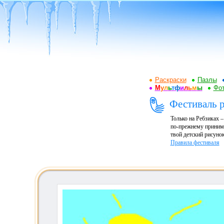
Раскраски
Пазлы
М
у
л
ь
т
ф
и
л
ь
м
ы
Фот
Фестиваль р
Только на Ребзиках 
по-прежнему принима
твой детский рисунок
Правила фестиваля