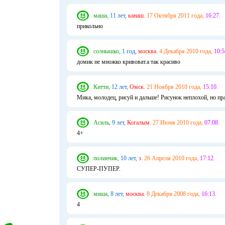
маша,
11 лет,
канаш.
17 Октября 2011 года,
16:27.
прикольно
солнышко,
1 год,
москва.
4 Декабря 2010 года,
10:5
домик не множко кривоват.а так красиво
Китти,
12 лет,
Омск.
21 Ноября 2010 года,
15:10.
Мика, молодец, рисуй и дальше! Рисунок неплохой, но пр
Асиль,
9 лет,
Когалым.
27 Июня 2010 года,
07:08.
4+
полинчик,
10 лет,
з.
26 Апреля 2010 года,
17:12.
СУПЕР-ПУПЕР.
миша,
8 лет,
москва.
8 Декабря 2008 года,
16:13.
4