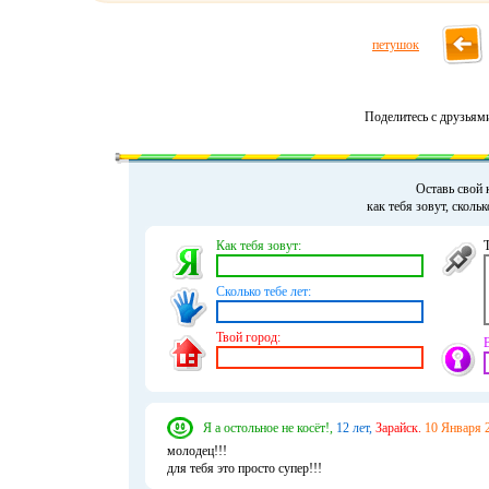
петушок
Поделитесь с друзьям
Оставь свой 
как тебя зовут, сколь
Как тебя зовут:
Сколько тебе лет:
Твой город:
Я а остольное не косёт!,
12 лет,
Зарайск.
10 Января 2
молодец!!!
для тебя это просто супер!!!