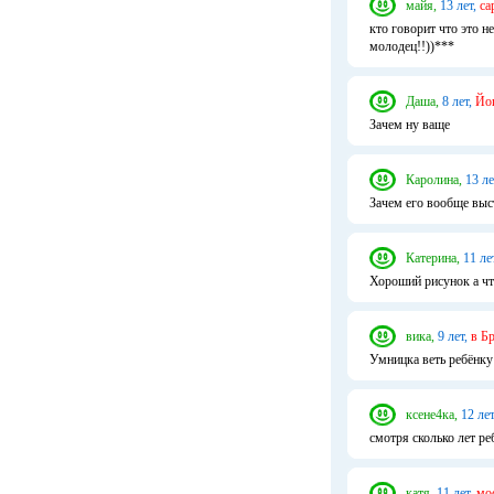
майя,
13 лет,
са
кто говорит что это н
молодец!!))***
Даша,
8 лет,
Йо
Зачем ну ваще
Каролина,
13 ле
Зачем его вообще выст
Катерина,
11 ле
Хороший рисунок а что
вика,
9 лет,
в Б
Умницка веть ребёнку
ксене4ка,
12 лет
смотря сколько лет ре
катя,
11 лет,
мо