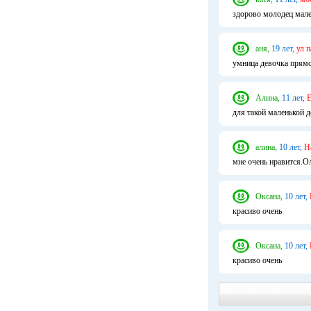
здорово молодец мале
аня,
19 лет,
ул п
умница девочка прям
Алина,
11 лет,
Е
для такой маленькой 
алина,
10 лет,
Н
мне очень нравится.Ол
Оксана,
10 лет,
красиво очень
Оксана,
10 лет,
красиво очень