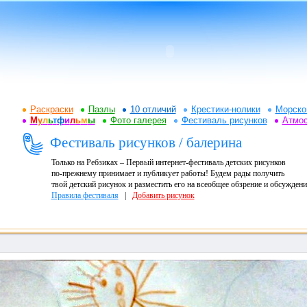
Раскраски
Пазлы
10 отличий
Крестики-нолики
Морско
М
у
л
ь
т
ф
и
л
ь
м
ы
Фото галерея
Фестиваль рисунков
Атмо
Фестиваль рисунков / балерина
Только на Ребзиках – Первый интернет-фестиваль детских рисунков
по-прежнему принимает и публикует работы! Будем рады получить
твой детский рисунок и разместить его на всеобщее обзрение и обсуждени
Правила фестиваля
|
Добавить рисунок