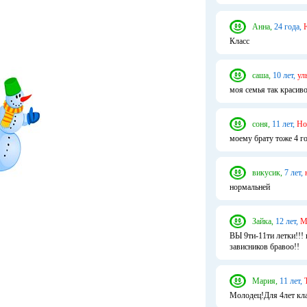
Анна,
24 года,
Класс
саша,
10 лет,
ул
моя семья так красиво
соня,
11 лет,
Но
моему брату тоже 4 го
викусик,
7 лет,
нормальней
Зайка,
12 лет,
М
ВЫ 9ти-11ти летки!!! 
зависников бравоо!!
Мария,
11 лет,
Молодец!Для 4лет кла