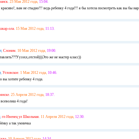
ранск.
23 Мая 2012 года,
15:04.
е красиво!, вам не стыдно!!! ведь ребенку 4 года!!! я бы хотела посмотреть как вы бы на
шкар-ола.
15 Мая 2012 года,
11:13.
т,
Слоним.
10 Мая 2012 года,
19:00.
авлять???Ууээхх,отстой)))Это же не мастер класс))
т,
Угловское.
1 Мая 2012 года,
10:46.
 вы хотите ребенку 4 года.
рянске.
25 Апреля 2012 года,
18:37.
 всеволиш 4 года!
,
гп Ивенец ул Школьная.
11 Апреля 2012 года,
12:30.
бёнку а так умничка
сква.
10 Апреля 2012 года,
14:34.