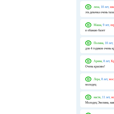
лиза,
10 лет,
иж
эта девачка очень та
Маша,
9 лет,
пе
я обажаю балет
Полина,
10 лет,
для 4 годиков очень к
Арина,
8 лет,
Кр
Очень красиво!
Лера,
8 лет,
мос
молодец
настя,
11 лет,
н
Молодец Эвелина, нав