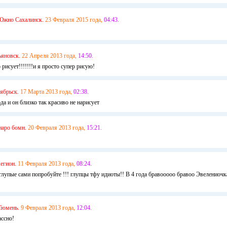
Южно Сахалинск.
23 Февраля 2015 года,
04:43.
ьяновск.
22 Апреля 2013 года,
14:50.
 рисует!!!!!!!и я просто супер рисую!
ябрьск.
17 Марта 2013 года,
02:38.
да и он близко так красиво не нарисует
наро бомн.
20 Февраля 2013 года,
15:21.
егион.
11 Февраля 2013 года,
08:24.
глупые сами попробуйте !!! глупцы тфу идиоты!! В 4 года бравооооо бравоо Эвелениочк
Тюмень.
9 Февраля 2013 года,
12:04.
ссно!