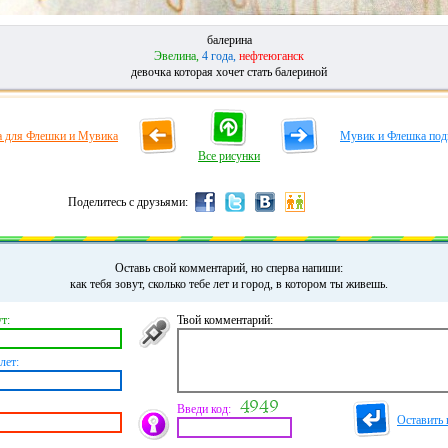
балерина
Эвелина,
4 года,
нефтеюганск
девочка которая хочет стать балериной
а для Флешки и Мувика
Мувик и Флешка под
Все рисунки
Поделитесь с друзьями:
Оставь свой комментарий, но сперва напиши:
как тебя зовут, сколько тебе лет и город, в котором ты живешь.
т:
Твой комментарий:
лет:
Введи код:
Оставить 