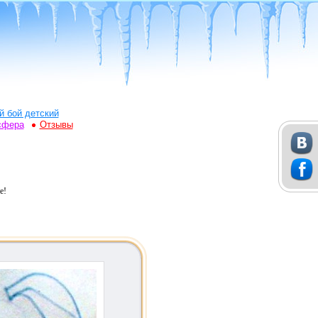
й бой детский
сфера
Отзывы
е!