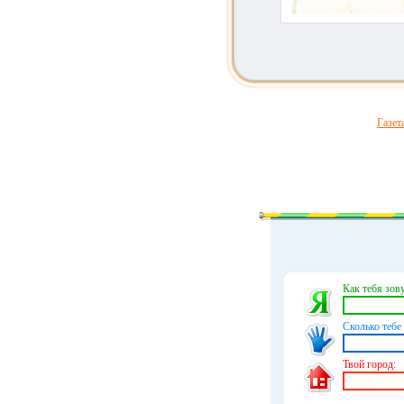
Газет
Как тебя зову
Сколько тебе 
Твой город: