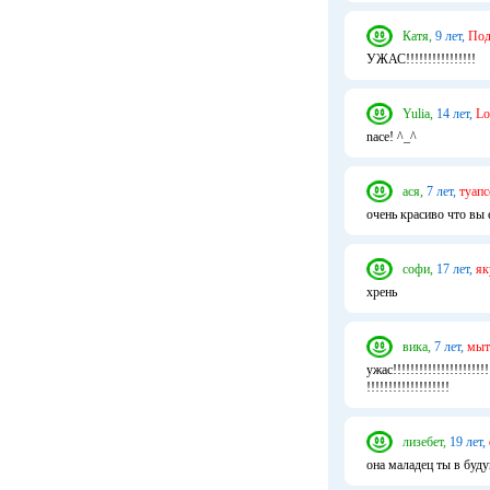
Катя,
9 лет,
Под
УЖАС!!!!!!!!!!!!!!!!
Yulia,
14 лет,
Lo
nace! ^_^
ася,
7 лет,
туапс
очень красиво что вы 
софи,
17 лет,
як
хрень
вика,
7 лет,
мыт
ужас!!!!!!!!!!!!!!!!!!!!!!!!
!!!!!!!!!!!!!!!!!!!
лизебет,
19 лет,
она маладец ты в бу