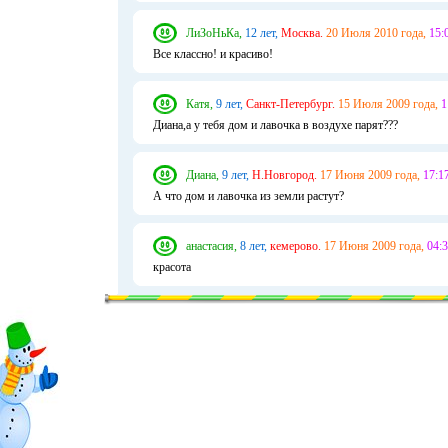
ЛиЗоНьКа,
12 лет,
Москва.
20 Июля 2010 года,
15:
Все классно! и красиво!
Катя,
9 лет,
Санкт-Петербург.
15 Июля 2009 года,
1
Диана,а у тебя дом и лавочка в воздухе парят???
Диана,
9 лет,
Н.Новгород.
17 Июня 2009 года,
17:17
А что дом и лавочка из земли растут?
анастасия,
8 лет,
кемерово.
17 Июня 2009 года,
04:3
красота