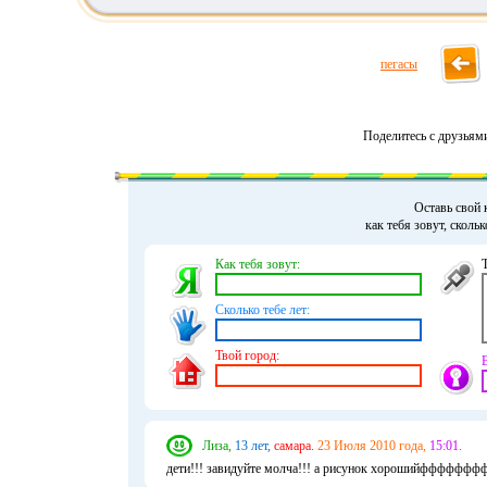
пегасы
Поделитесь с друзьям
Оставь свой 
как тебя зовут, сколь
Как тебя зовут:
Сколько тебе лет:
Твой город:
Лиза,
13 лет,
самара.
23 Июля 2010 года,
15:01.
дети!!! завидуйте молча!!! а рисунок хорошийффффффф