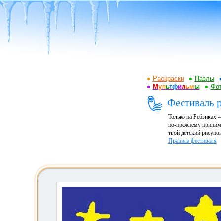
Раскраски
Пазлы
М
у
л
ь
т
ф
и
л
ь
м
ы
Фот
Фестиваль р
Только на Ребзиках 
по-прежнему принима
твой детский рисунок
Правила фестиваля