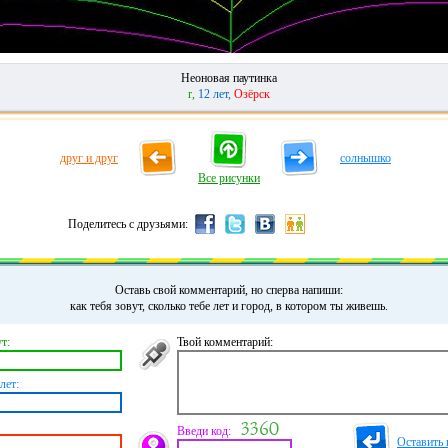
Неоновая паутинка
r,
12 лет,
Озёрск
друг и друг
солнышко
Все рисунки
Поделитесь с друзьями:
Оставь свой комментарий, но сперва напиши:
как тебя зовут, сколько тебе лет и город, в котором ты живешь.
т:
Твой комментарий:
лет:
Введи код:
Оставить 