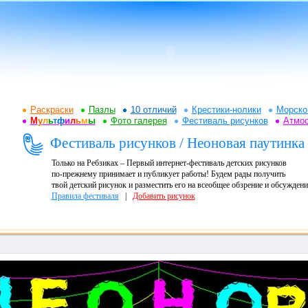
Раскраски
Пазлы
10 отличий
Крестики-нолики
Морско
М
у
л
ь
т
ф
и
л
ь
м
ы
Фото галерея
Фестиваль рисунков
Атмо
Фестиваль рисунков / Неоновая паутинка
Только на Ребзиках – Первый интернет-фестиваль детских рисунков
по-прежнему принимает и публикует работы! Будем рады получить
твой детский рисунок и разместить его на всеобщее обзрение и обсуждени
Правила фестиваля
|
Добавить рисунок