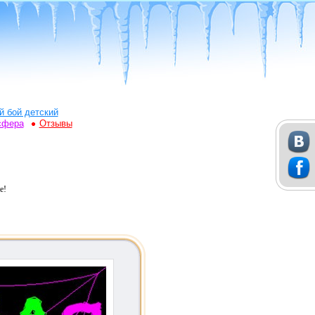
й бой детский
сфера
Отзывы
е!