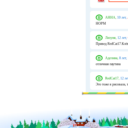
АННА,
10 лет,
НОРМ
Лизуня,
12 лет,
Привед RedCat17.Клёв
Аделина,
8 лет,
отличная паутина
RedCat17,
12 ле
Это тоже я рисовала, 