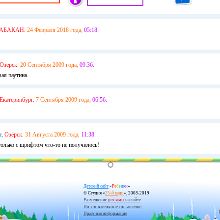
АБАКАН.
24 Февраля 2018 года,
05:18.
Озёрск.
20 Сентября 2009 года,
09:36.
ая паутина.
Екатеринбург.
7 Сентября 2009 года,
06:56.
т,
Озёрск.
31 Августа 2009 года,
11:38.
только с шрифтом что-то не получилось!
Детский сайт
«
Р
е
б
з
и
к
и
»
© Студия «
25-й кадр
», 2008-2019
Размещение
рекламы
на сайте
Пользовательское соглашение
Правовая информация