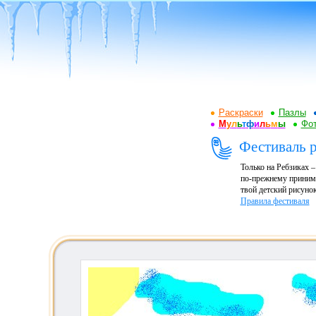
Раскраски
Пазлы
М
у
л
ь
т
ф
и
л
ь
м
ы
Фот
Фестиваль р
Только на Ребзиках 
по-прежнему принима
твой детский рисунок
Правила фестиваля