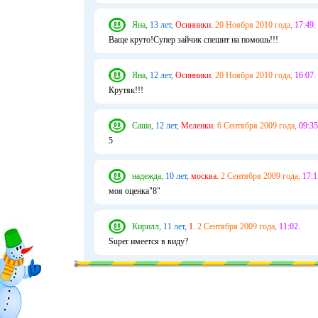
Яна,
13 лет,
Осинники.
20 Ноября 2010 года,
17:49.
Ваще круто!Супер зайчик спешит на помошь!!!
Яна,
12 лет,
Осинники.
20 Ноября 2010 года,
16:07.
Крутяк!!!
Саша,
12 лет,
Меленки.
6 Сентября 2009 года,
09:35
5
надежда,
10 лет,
москва.
2 Сентября 2009 года,
17:1
моя оценка"8"
Кирилл,
11 лет,
1.
2 Сентября 2009 года,
11:02.
Super имеется в виду?