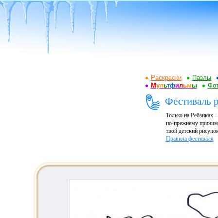
Раскраски
Пазлы
М
у
л
ь
т
ф
и
л
ь
м
ы
Фот
Фестиваль 
Только на Ребзиках 
по-прежнему принима
твой детский рисунок
Правила фестиваля