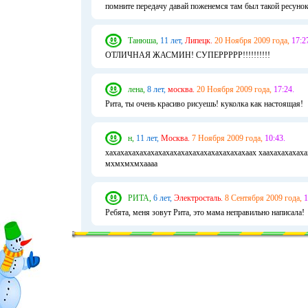
помните передачу давай поженемся там был такой ресунок
Танюша,
11 лет,
Липецк.
20 Ноября 2009 года,
17:2
ОТЛИЧНАЯ ЖАСМИН! СУПЕРРРРР!!!!!!!!!!
лена,
8 лет,
москва.
20 Ноября 2009 года,
17:24.
Рита, ты очень красиво рисуешь! куколка как настоящая!
н,
11 лет,
Москва.
7 Ноября 2009 года,
10:43.
хахахахахахахахахахахахахахахахахахахаах хаахахахахаха
мхмхмхмхаааа
РИТА,
6 лет,
Электросталь.
8 Сентября 2009 года,
1
Ребята, меня зовут Рита, это мама неправильно написала!