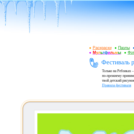
Раскраски
Пазлы
М
у
л
ь
т
ф
и
л
ь
м
ы
Фот
Фестиваль р
Только на Ребзиках 
по-прежнему принима
твой детский рисунок
Правила фестиваля