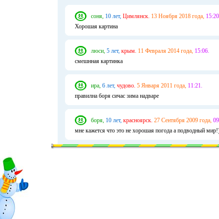
соня,
10 лет,
Цимлянск.
13 Ноября 2018 года,
15:20
Хорошая картина
люси,
5 лет,
крым.
11 Февраля 2014 года,
15:06.
смешнная картинка
ира,
6 лет,
чудово.
5 Января 2011 года,
11:21.
правилна боря сичас зима надваре
боря,
10 лет,
красноярск.
27 Сентября 2009 года,
09
мне кажется что это не хорошая погода а подводный мир!