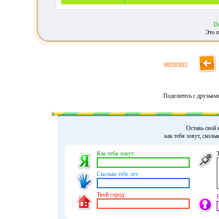
De
Это п
цветочегг
Поделитесь с друзьям
Оставь свой 
как тебя зовут, сколь
Как тебя зовут:
Сколько тебе лет:
Твой город: