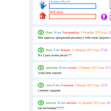
Сколько тебе лет:
Твой город:
Катя,
14 лет,
Екатеринбург.
9 Октября 2019 года,
12
Мне кажется, прекрасный рисунок) у тебя очень Здорово п
Катя,
9 лет,
Ковров.
12 Февраля 2013 года,
17:26.
Я в 2 раза лучше рисую !!!
кристина,
10 лет,
москва.
12 Января 2013 года,
11:1
супер нень хорошо
лиза,
8 лет,
Астрахань.
4 Января 2013 года,
15:31.
а пачему сердитая
виолета,
16 лет,
шахтиск.
22 Декабря 2012 года,
10:
как настоящая!!!!!!!!