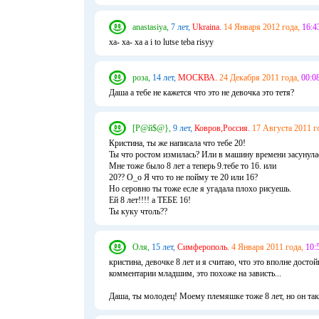
anastasiya,
7 лет,
Ukraina.
14 Января 2012 года,
16:4
xa- xa- xa a i to lutse teba risyy
роза,
14 лет,
МОСКВА.
24 Декабря 2011 года,
00:08
Даша а тебе не кажется что это не девочка это тетя?
[Р@й$@},
9 лет,
Ковров,Россия.
17 Августа 2011 г
Кристина, ты же написала что тебе 20!
Ты что ростом измилась? Или в машину времени засунула
Мне тоже было 8 лет а теперь 9.тебе то 16. или
20?? О_о Я что то не пойму те 20 или 16?
Но серовно ты тоже есле я угадала плохо рисуешь.
Ей 8 лет!!!! а ТЕБЕ 16!
Ты куку чтоль??
Оля,
15 лет,
Симферополь.
4 Января 2011 года,
10:
кристина, девочке 8 лет и я считаю, что это вполне достой
комментарии младшим, это похоже на зависть...
Даша, ты молодец! Моему племяшке тоже 8 лет, но он так 