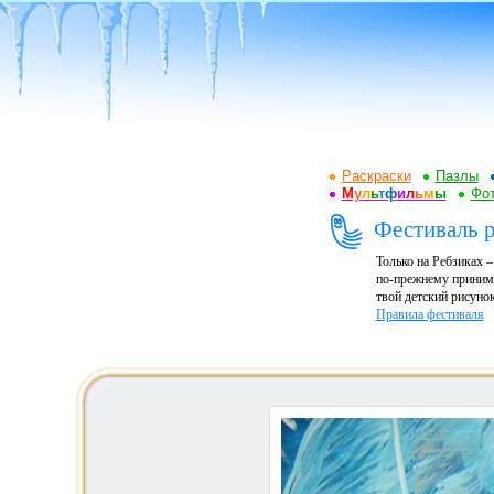
Раскраски
Пазлы
М
у
л
ь
т
ф
и
л
ь
м
ы
Фот
Фестиваль р
Только на Ребзиках 
по-прежнему принима
твой детский рисунок
Правила фестиваля