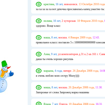
кристина,
16 лет,
новоазовск.
13 Октября 2010 года
ха ха ха ха ха вот девочка прославилась капец ужастно ты
полина,
10 лет,
2 хуторская.
18 Февраля 2010 года,
здорово. Воще класс
маша,
8 лет,
москва.
4 Января 2009 года,
12:43.
прикольноо классс поставлю 5 с 100000000000000 плюсам
Анна,
9 лет,
ул.композиторов д.31 к.2 кв.161 г. Сан
даша ты очень хорошо рисуешь
марьяна,
4 года,
питире.
26 Декабря 2008 года,
14:0
я очень люблю мою сестру Милу))))
миша,
8 лет,
москва.
20 Декабря 2008 года,
11:30.
Запорожье от слова Запрожец марка машины
Влада,
7 лет,
Одесса.
19 Декабря 2008 года,
16:31.