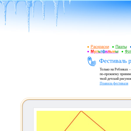
Раскраски
Пазлы
М
у
л
ь
т
ф
и
л
ь
м
ы
Фот
Фестиваль р
Только на Ребзиках 
по-прежнему принима
твой детский рисунок
Правила фестиваля