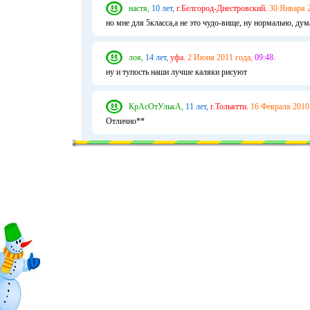
настя,
10 лет,
г.Белгород-Днестровский.
30 Января 2
но мне для 5класса,а не это чудо-вище, ну нормально, дума
лоя,
14 лет,
уфа.
2 Июня 2011 года,
09:48.
ну и тупость наши лучше каляки рисуют
КрАсОтУлькА,
11 лет,
г.Тольятти.
16 Февраля 2010
Отлично**