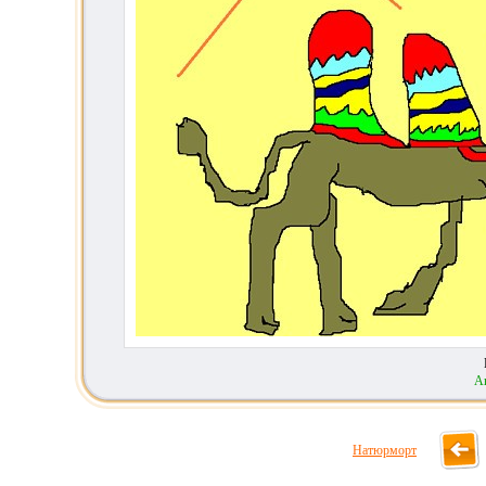
А
Натюрморт