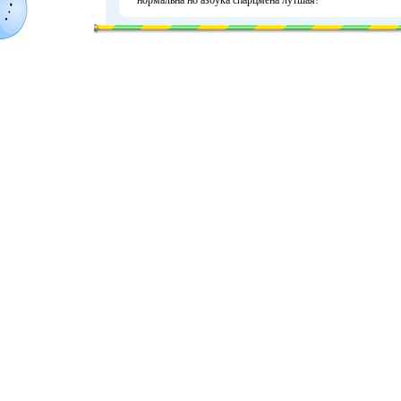
нормальна но азбука спарцмена лутшая!