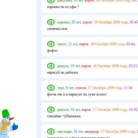
дашулька,
10 лет,
киров.
18 Октября 2009 года,
16:5
каринка ты из уфы ?
каринка,
20 лет,
киров.
18 Октября 2009 года,
05:45
умничка моя
никто,
11 лет,
киров.
18 Октября 2009 года,
05:44.
фофло
дашуля,
10 лет,
киров.
18 Октября 2009 года,
05:23.
нарисуй ты дибилка
лера,
8 лет,
гомель.
17 Октября 2009 года,
11:30.
фегня так и я нарисую ты хуже всемх!
дашуля,
10 лет,
киров.
17 Октября 2009 года,
10:58.
спасибки =))Чмокккк
наугшарв,
16 лет,
пвапрвар.
17 Октября 2009 года,