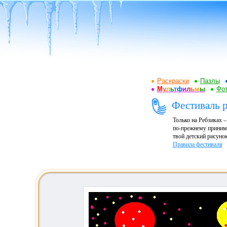
Раскраски
Пазлы
М
у
л
ь
т
ф
и
л
ь
м
ы
Фот
Фестиваль р
Только на Ребзиках 
по-прежнему принима
твой детский рисунок
Правила фестиваля