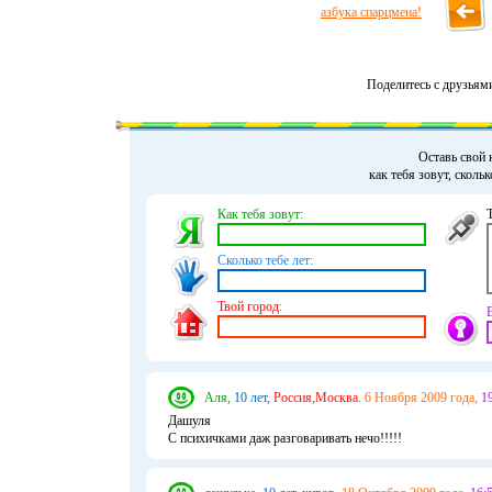
азбука спарцмена!
Поделитесь с друзьям
Оставь свой 
как тебя зовут, сколь
Как тебя зовут:
Сколько тебе лет:
Твой город:
Аля,
10 лет,
Россия,Москва.
6 Ноября 2009 года,
19
Дашуля
С психичками даж разговаривать нечо!!!!!