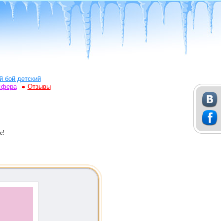
й бой детский
сфера
Отзывы
е!