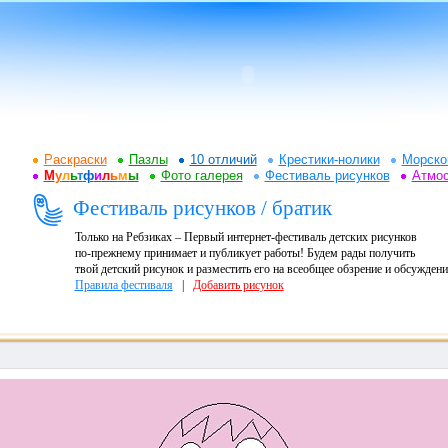
Раскраски
Пазлы
10 отличий
Крестики-нолики
Морско
М
у
л
ь
т
ф
и
л
ь
м
ы
Фото галерея
Фестиваль рисунков
Атмо
Фестиваль рисунков / братик
Только на Ребзиках – Первый интернет-фестиваль детских рисунков
по-прежнему принимает и публикует работы! Будем рады получить
твой детский рисунок и разместить его на всеобщее обзрение и обсуждени
Правила фестиваля
|
Добавить рисунок