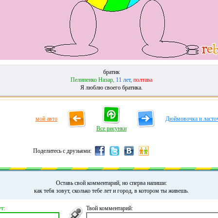
братик
Пелипенко Назар,
11 лет,
полтава
Я люблю своего братика.
мой авто
Дюймовочка и ласто
Все рисунки
Поделитесь с друзьями:
Оставь свой комментарий, но сперва напиши:
как тебя зовут, сколько тебе лет и город, в котором ты живешь.
т:
Твой комментарий: