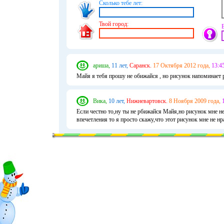
Сколько тебе лет:
Твой город:
ариша,
11 лет,
Саранск.
17 Октября 2012 года,
13:45
Майя я тебя прошу не обижайся , но рисунок напоминает 
Вика,
10 лет,
Нижневартовск.
8 Ноября 2009 года,
Если честно то,ну ты не рбижайся Майя,но рисунок мне н
впечетления то я просто скажу,что этот рисунок мне не нр