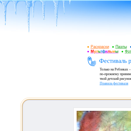
Раскраски
Пазлы
М
у
л
ь
т
ф
и
л
ь
м
ы
Фот
Фестиваль р
Только на Ребзиках 
по-прежнему принима
твой детский рисунок
Правила фестиваля