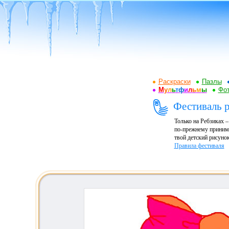
Раскраски
Пазлы
М
у
л
ь
т
ф
и
л
ь
м
ы
Фот
Фестиваль р
Только на Ребзиках 
по-прежнему принима
твой детский рисунок
Правила фестиваля