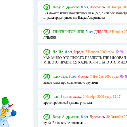
Влада Андрианова,
8 лет,
Ярославль.
10 Ноября 200
Вы можете найти мои рисунки на 40,5,6,7 или восьмой стр
мир:аквариум рисовала Влада Андрианова
ГННГНГНГОРШГШ,
5 лет,
ДЛДЛЛБ.
8 Ноября 20
ЛЛЬЛББ
ДАША,
8 лет,
Бердск.
7 Ноября 2009 года,
12:30.
КАК МИЛО ЭТО ПРОСТО ПРЕЛЕСТЬ ГДЕ РИСОВАЛ
МНЕ ЭТО НРАВИТСЯ КАЖЕТСЯ Я ЗНАЮ ЭТО МИЛА 
юля+варя,
8 лет,
Москва.
7 Ноября 2009 года,
09:4
вааще класс про сравнению с другими
юля,
8 лет,
не скажу.
2 Ноября 2009 года,
12:17.
круто продолжай дальше рисовать
Влада Андрианова,
8 лет,
Ярославль.
30 Октября 20
ну как? я на компе рисовала.....