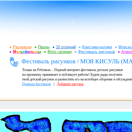
Раскраски
Пазлы
10 отличий
Крестики-нолики
Морско
М
у
л
ь
т
ф
и
л
ь
м
ы
Фото галерея
Фестиваль рисунков
Атмо
Фестиваль рисунков / МОЯ КИСУЛЬ (
Только на Ребзиках – Первый интернет-фестиваль детских рисунков
по-прежнему принимает и публикует работы! Будем рады получить
твой детский рисунок и разместить его на всеобщее обзрение и обсуждени
Правила фестиваля
|
Добавить рисунок