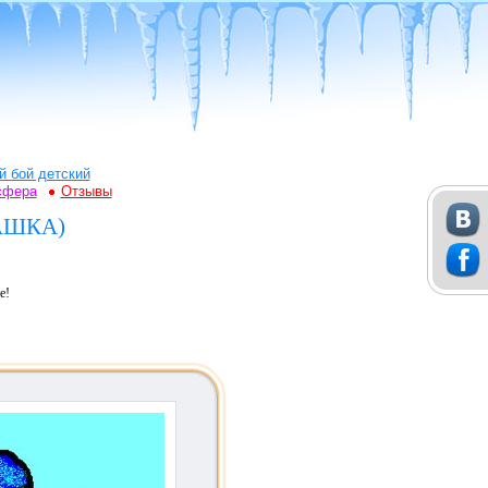
й бой детский
сфера
Отзывы
МАШКА)
е!