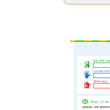
Как тебя зову
Сколько тебе 
Твой город:
Лизун..,
11 лет,
прикона...мне нравится