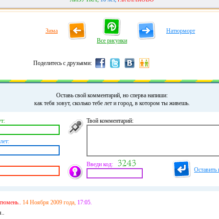
Зима
Натюрморт
Все рисунки
Поделитесь с друзьями:
Оставь свой комментарий, но сперва напиши:
как тебя зовут, сколько тебе лет и город, в котором ты живешь.
т:
Твой комментарий:
лет:
Введи код:
Оставить 
тюмень..
14 Ноября 2009 года,
17:05.
..