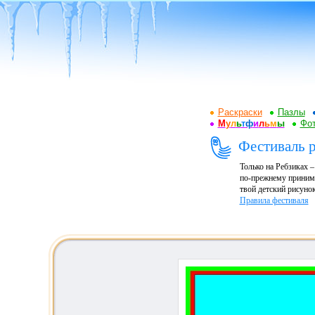
Раскраски
Пазлы
М
у
л
ь
т
ф
и
л
ь
м
ы
Фот
Фестиваль р
Только на Ребзиках 
по-прежнему принима
твой детский рисунок
Правила фестиваля