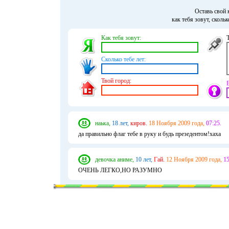
Оставь свой 
как тебя зовут, сколь
Как тебя зовут:
Сколько тебе лет:
Твой город:
наька,
18 лет,
киров.
18 Ноября 2009 года,
07:25.
да правильно флаг тебе в руку и будь презедентом!хаха
девочка аниме,
10 лет,
Гай.
12 Ноября 2009 года,
15
ОЧЕНЬ ЛЕГКО,НО РАЗУМНО