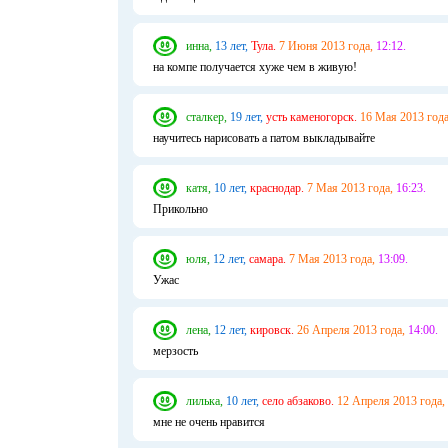
инна,
13 лет,
Тула.
7 Июня 2013 года,
12:12.
на компе получается хуже чем в живую!
сталкер,
19 лет,
усть каменогорск.
16 Мая 2013 года
научитесь нарисовать а патом выкладывайте
катя,
10 лет,
краснодар.
7 Мая 2013 года,
16:23.
Прикольно
юля,
12 лет,
самара.
7 Мая 2013 года,
13:09.
Ужас
лена,
12 лет,
кировск.
26 Апреля 2013 года,
14:00.
мерзость
лилька,
10 лет,
село абзаково.
12 Апреля 2013 года,
мне не очень нравится