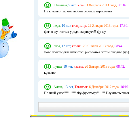
Юлианна,
9 лет,
Урай.
3 Февраля 2013 года,
06:34.
Не красиво так мог любой ребёнок нарисовать
лера,
10 лет,
владимир.
22 Января 2013 года,
17:36.
фигня фу кто так уродлива рисует!! фу фу
лиза,
12 лет,
казань.
20 Января 2013 года,
08:44.
ужас просто ужас научитесь рисовать а потом рисуйте фу ф
луиза,
10 лет,
казань.
20 Января 2013 года,
08:42.
красиво
Алена,
13 лет,
Таганрог.
6 Декабря 2012 года,
16:19.
Полный ужас!!!!!!!!!!! Фу-фу-фу-фу!!!!!!! Научитесь рисо