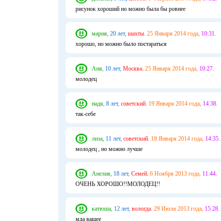
рисунок хороший но можно была бы ровнее
мария,
20 лет,
шахты.
25 Января 2014 года,
10:31.
хорошо, но можно было постараться
Аня,
10 лет,
Москва.
25 Января 2014 года,
10:27.
молодец
надя,
8 лет,
советский.
19 Января 2014 года,
14:38.
так-себе
лиза,
11 лет,
советский.
19 Января 2014 года,
14:35.
молодец , но можно лучше
Анелия,
18 лет,
Семей.
6 Ноября 2013 года,
11:44.
ОЧЕНЬ ХОРОШО!!МОЛОДЕЦ!!
катюша,
12 лет,
вологда.
29 Июля 2013 года,
15:28.
мда ващее