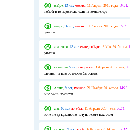
майре,
13 лет,
москва.
11 Апреля 2016 года,
16:01.
пойдёт и то нормально если на компьютере
майре,
56 лет,
москва.
11 Апреля 2016 года,
15:59.
ужасно
анастасия,
13 лет,
екатеринбург.
13 Мая 2015 года,
1
ужасно
анжелика,
9 лет,
запорожья.
3 Апреля 2015 года,
08:
дильназ , и правдо можно бы ровнея
Алина,
9 лет,
тучково.
21 Ноября 2014 года,
14:23.
мне очень нравится
аня,
10 лет,
логойск.
11 Апреля 2014 года,
06:31.
конечно да красиво но чучуть чегото нехвотает
дильназ,
9 лет,
актобе.
6 Февраля 2014 года,
17:32.