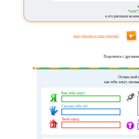
*катя*
я его рисовала на ком
мир девочек и глаза девочек!
Поделитесь с друзьям
Оставь свой 
как тебя зовут, сколь
Как тебя зовут:
Сколько тебе лет:
Твой город: