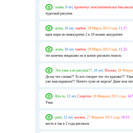
алина,
9 лет,
кременчуг константиновское баксански
чудесный рисунок
агата,
10 лет,
тамбов.
29 Марта 2013 года,
11:27.
идея норм но неаккуратно 2 в 10 можно аккуратнее
агата,
10 лет,
тамбов.
29 Марта 2013 года,
11:25.
это конечно некрасиво но в компе рисовать тяжело
Это ужас а не рисунок!!!,
10 лет,
Москва.
28 Феврал
Да вы что слепые?! Те кто говорят что это красиво!!! Ужа
уже выкладывала!!! Ничего хуже не видела! Даже моя пяти
Кто то,
12 лет,
Секретен.
28 Февраля 2013 года,
14:
Ужас
рита,
12 лет,
москва.
27 Февраля 2013 года,
16:15.
жесть я так в 2 года рисовала