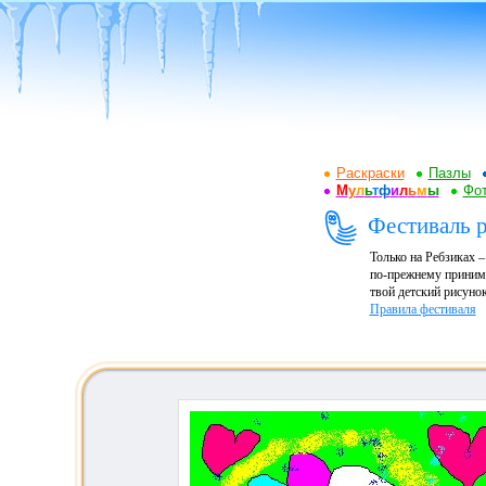
Раскраски
Пазлы
М
у
л
ь
т
ф
и
л
ь
м
ы
Фот
Фестиваль р
Только на Ребзиках 
по-прежнему принима
твой детский рисунок
Правила фестиваля