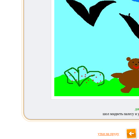
да
шол мидветь палесу и 
утки на пруду