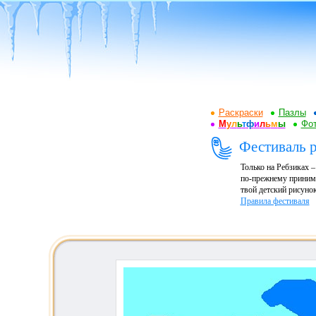
Раскраски
Пазлы
М
у
л
ь
т
ф
и
л
ь
м
ы
Фот
Фестиваль р
Только на Ребзиках 
по-прежнему принима
твой детский рисунок
Правила фестиваля