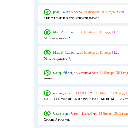
роза,
14 лет,
москва.
25 Декабря 2011 года,
23:30.
а где ты видела в лесу лавочки аааааа?
Маша*,
12 лет,
....
20 Ноября 2011 года,
11:20.
М...мне нравится*)
Маша*,
12 лет,
....
20 Ноября 2011 года,
11:20.
М...мне нравится*)
макар,
66 лет,
в мусорном баке.
14 Января 2011 год
отстой
полина,
7 лет,
КРЕМЕНЧУГ.
12 Марта 2009 года,
1
КАК ТЕБЕ УДАЛОСЬ НАРИСАВАТЬ МОЮ МЕЧЬТУ!!!!!!!!!!!!!!!!!!!!
Саша,
9 лет,
Санкт._Петербург.
13 Января 2009 года
Хороший рисунок