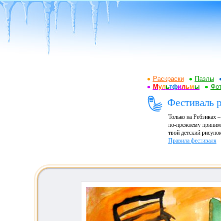
Раскраски
Пазлы
М
у
л
ь
т
ф
и
л
ь
м
ы
Фот
Фестиваль р
Только на Ребзиках 
по-прежнему принима
твой детский рисунок
Правила фестиваля