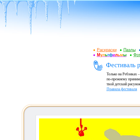
Раскраски
Пазлы
М
у
л
ь
т
ф
и
л
ь
м
ы
Фот
Фестиваль р
Только на Ребзиках 
по-прежнему принима
твой детский рисунок
Правила фестиваля