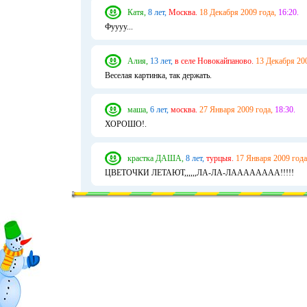
Катя,
8 лет,
Москва.
18 Декабря 2009 года,
16:20.
Фуууу...
Алия,
13 лет,
в селе Новокайпаново.
13 Декабря 200
Веселая картинка, так держать.
маша,
6 лет,
москва.
27 Января 2009 года,
18:30.
ХОРОШО!.
крастка ДАША,
8 лет,
турцыя.
17 Января 2009 года
ЦВЕТОЧКИ ЛЕТАЮТ,,,,,,ЛА-ЛА-ЛАААААААА!!!!!