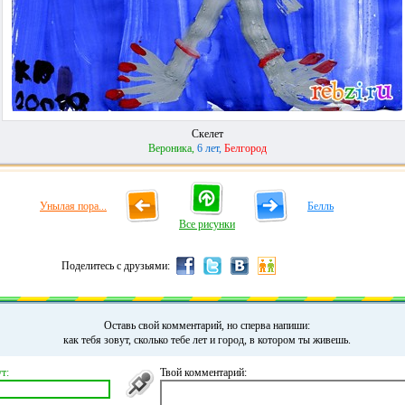
Скелет
Вероника,
6 лет,
Белгород
Унылая пора...
Белль
Все рисунки
Поделитесь с друзьями:
Оставь свой комментарий, но сперва напиши:
как тебя зовут, сколько тебе лет и город, в котором ты живешь.
т:
Твой комментарий: