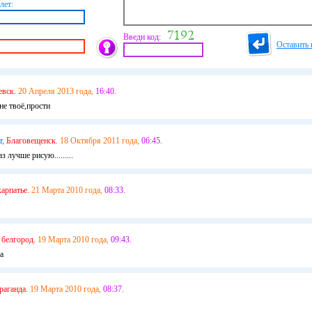
лет:
Введи код:
Оставить 
евск.
20 Апреля 2013 года,
16:40.
не твоё,прости
т,
Благовещенск.
18 Октября 2011 года,
06:45.
з лучше рисую.........
карпатье.
21 Марта 2010 года,
08:33.
белгород.
19 Марта 2010 года,
09:43.
а
раганда.
19 Марта 2010 года,
08:37.