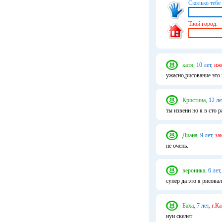
Сколько тебе 
Твой город:
катя,
10 лет,
иж
ужасно,рисование это 
Кристина,
12 ле
ты извени но я в сто ра
Диана,
9 лет,
за
не очень.
вероника,
6 лет,
супер да это я рисовал
Баха,
7 лет,
г.Ка
нуи скелет