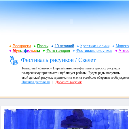
Раскраски
Пазлы
10 отличий
Крестики-нолики
Морско
М
у
л
ь
т
ф
и
л
ь
м
ы
Фото галерея
Фестиваль рисунков
Атмо
Фестиваль рисунков / Скелет
Только на Ребзиках – Первый интернет-фестиваль детских рисунков
по-прежнему принимает и публикует работы! Будем рады получить
твой детский рисунок и разместить его на всеобщее обзрение и обсуждени
Правила фестиваля
|
Добавить рисунок