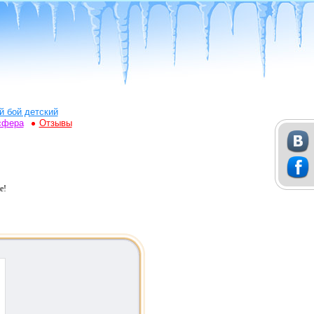
й бой детский
сфера
Отзывы
е!