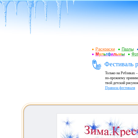
Раскраски
Пазлы
М
у
л
ь
т
ф
и
л
ь
м
ы
Фот
Фестиваль р
Только на Ребзиках 
по-прежнему принима
твой детский рисунок
Правила фестиваля