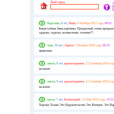
Твой город:
Каролина,
8 лет,
Янаул.
6 Ноября 2012 года,
08:03.
Какая клёвая Зима-картинка. Прекрасный, очень прекрасны
здорово, чудесно, великолепно, отлично!!!
таня,
10 лет,
г.Братск.
5 Ноября 2010 года,
06:10.
прикольно
анюта,
9 лет,
краснотурьинск.
12 Сентября 2010 год
на компе
анюта,
9 лет,
краснотурьинск.
12 Сентября 2010 год
на компе
виола,
7 лет,
Изобильный..
25 Мая 2010 года,
14:33.
Хорошо Только Это Надувательство Это Вопщем. Это Нар