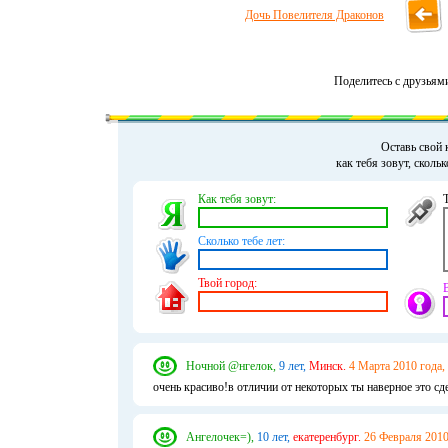
Дочь Повелителя Драконов
Поделитесь с друзьям
Оставь свой 
как тебя зовут, сколь
Как тебя зовут:
Сколько тебе лет:
Твой город:
Ночной @нгелок,
9 лет,
Минск.
4 Марта 2010 года,
очень красиво!в отличии от некоторых ты наверное это сд
Ангелочек=),
10 лет,
екатеренбург.
26 Февраля 2010