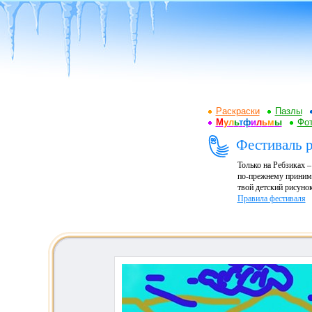
Раскраски
Пазлы
М
у
л
ь
т
ф
и
л
ь
м
ы
Фот
Фестиваль р
Только на Ребзиках 
по-прежнему принима
твой детский рисунок
Правила фестиваля