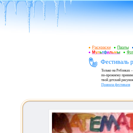
Раскраски
Пазлы
М
у
л
ь
т
ф
и
л
ь
м
ы
Фот
Фестиваль р
Только на Ребзиках 
по-прежнему принима
твой детский рисунок
Правила фестиваля