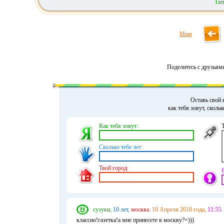
Тат
Мим
Поделитесь с друзьям
Оставь свой 
как тебя зовут, сколь
Как тебя зовут:
Сколько тебе лет:
Твой город:
сузуки,
10 лет,
москва.
10 Апреля 2010 года,
11:55.
классно!газетка!а мне принесете в москву?=)))