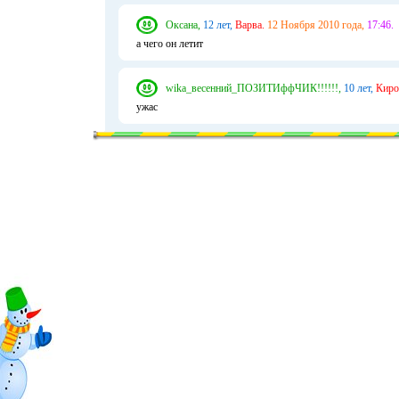
Оксана,
12 лет,
Варва.
12 Ноября 2010 года,
17:46.
а чего он летит
wika_весенний_ПОЗИТИффЧИК!!!!!!,
10 лет,
Киро
ужас