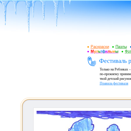
Раскраски
Пазлы
М
у
л
ь
т
ф
и
л
ь
м
ы
Фот
Фестиваль р
Только на Ребзиках 
по-прежнему принима
твой детский рисунок
Правила фестиваля