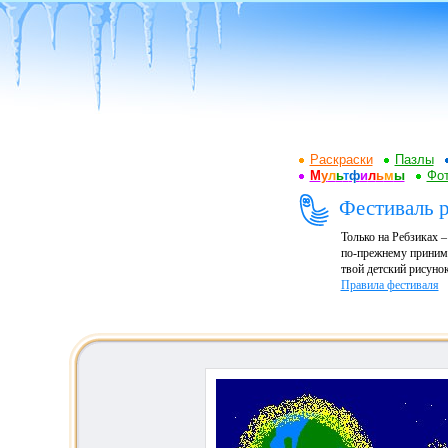
Раскраски
Пазлы
М
у
л
ь
т
ф
и
л
ь
м
ы
Фот
Фестиваль р
Только на Ребзиках 
по-прежнему принима
твой детский рисунок
Правила фестиваля