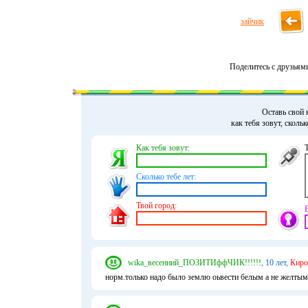
зайчик
Поделитесь с друзьям
Оставь свой 
как тебя зовут, сколь
Как тебя зовут:
Сколько тебе лет:
Твой город:
wika_весенний_ПОЗИТИффЧИК!!!!!!,
10 лет,
Киро
норм.только надо было землю оьвести белым а не желтым.