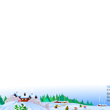
Дет
© 
Ра
По
Пр