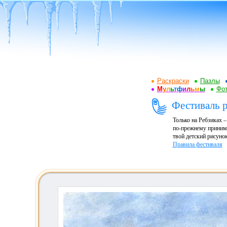
Раскраски
Пазлы
М
у
л
ь
т
ф
и
л
ь
м
ы
Фот
Фестиваль р
Только на Ребзиках 
по-прежнему принима
твой детский рисунок
Правила фестиваля