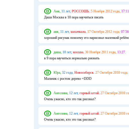
Аня,
11 лет,
РОССОШЬ.
5 Ноября 2012 года,
17:11
Даша Москва в 10 пора научиться писать
аня,
11 лет,
махачкала.
17 Октября 2012 года,
07:56
хороший рисунак помоему его нарисовал маленкий ребёно
даша,
10 лет,
москва.
30 Ноября 2011 года,
13:27.
в 9 пора научиться нормально риовать
Юра,
32 года,
Новосибирск.
27 Октября 2010 года,
Мальчик с ростом дерево =DDD
Ангелина,
12 лет,
горный алтай.
27 Октября 2010 го
Очень ужасно, кто это так рисовал?
Ангелина,
12 лет,
горный алтай.
27 Октября 2010 го
Очень ужасно, кто это так рисовал?