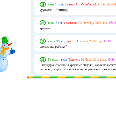
сати,
18 лет,
Барнаул,Алтайский край.
27 Октября 20
ууужааас!!!!!!!)))))))))
вика,
8 лет,
в харькове.
22 Октября 2010 года,
05:43
красиво
света,
99 лет,
ирак.
16 Октября 2010 года,
17:10.
сколько лет ребенку?
Гузаля,
4 года,
Ташкент.
16 Июня 2010 года,
10:53.
Благодарю: спасибо за красивые рисунки, хорошие и светл
весенние, непростые и необычные, нормальные и из мелких