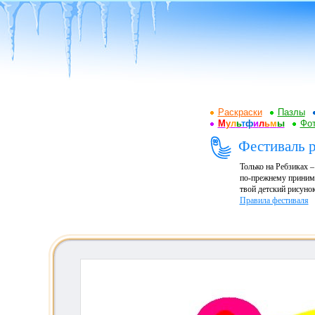
Раскраски
Пазлы
М
у
л
ь
т
ф
и
л
ь
м
ы
Фот
Фестиваль 
Только на Ребзиках 
по-прежнему принима
твой детский рисунок
Правила фестиваля