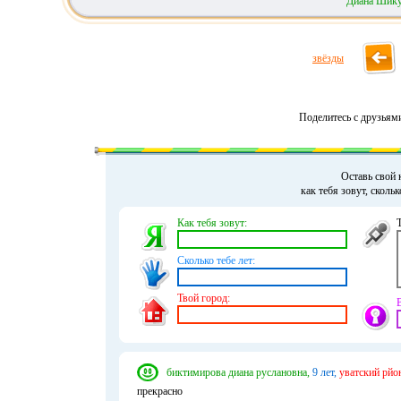
Диана Шик
звёзды
Поделитесь с друзьям
Оставь свой 
как тебя зовут, сколь
Как тебя зовут:
Сколько тебе лет:
Твой город:
биктимирова диана руслановна,
9 лет,
уватский рйо
прекрасно