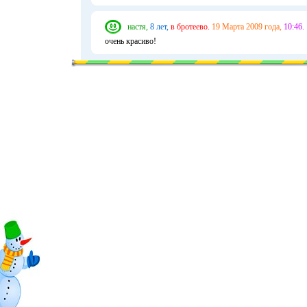
настя,
8 лет,
в бротеево.
19 Марта 2009 года,
10:46.
очень красиво!