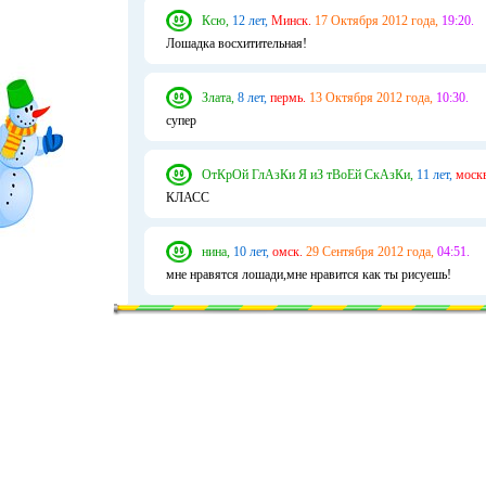
Ксю,
12 лет,
Минск.
17 Октября 2012 года,
19:20.
Лошадка восхитительная!
Злата,
8 лет,
пермь.
13 Октября 2012 года,
10:30.
супер
ОтКрОй ГлАзКи Я иЗ тВоЕй СкАзКи,
11 лет,
москв
КЛАСС
нина,
10 лет,
омск.
29 Сентября 2012 года,
04:51.
мне нравятся лошади,мне нравится как ты рисуешь!