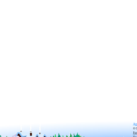
Дет
© 
Ра