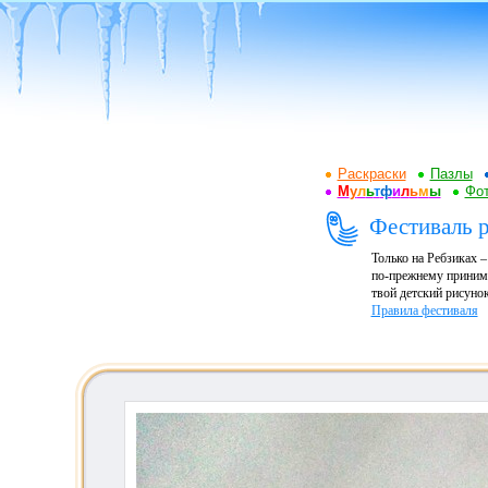
Раскраски
Пазлы
М
у
л
ь
т
ф
и
л
ь
м
ы
Фот
Фестиваль р
Только на Ребзиках 
по-прежнему принима
твой детский рисунок
Правила фестиваля