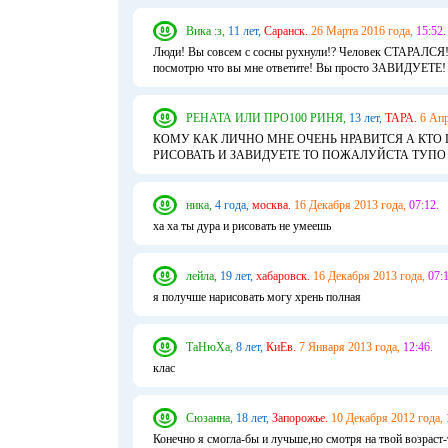
Вика :з,
11 лет,
Саранск.
26 Марта 2016 года,
15:52.
Люди! Вы совсем с сосны рухнули!? Человек СТАРАЛСЯ!В
посмотрю что вы мне ответите! Вы просто ЗАВИДУЕТЕ! Т
РЕНАТА ИЛИ ПРО100 РИНЯ,
13 лет,
ТАРА.
6 Апр
КОМУ КАК ЛИЧНО МНЕ ОЧЕНЬ НРАВИТСЯ А КТО Г
РИСОВАТЬ И ЗАВИДУЕТЕ ТО ПОЖАЛУЙСТА ТУПО
ника,
4 года,
москва.
16 Декабря 2013 года,
07:12.
ха ха ты дура и рисовать не умеешь
лейла,
19 лет,
хабаровск.
16 Декабря 2013 года,
07:1
я получше нарисовать могу хрень полная
ТаНюХа,
8 лет,
КиЕв.
7 Января 2013 года,
12:46.
клас
Сюзанна,
18 лет,
Запорожье.
10 Декабря 2012 года,
Конечно я смогла-бы и лучьше,но смотря на твой возраст-