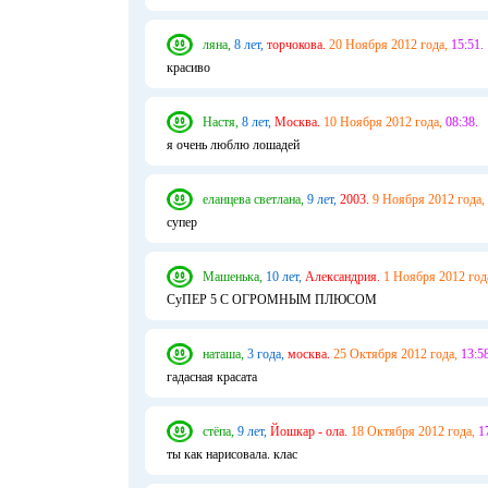
ляна,
8 лет,
торчокова.
20 Ноября 2012 года,
15:51.
красиво
Настя,
8 лет,
Москва.
10 Ноября 2012 года,
08:38.
я очень люблю лошадей
еланцева светлана,
9 лет,
2003.
9 Ноября 2012 года,
супер
Машенька,
10 лет,
Александрия.
1 Ноября 2012 год
СуПЕР 5 С ОГРОМНЫМ ПЛЮСОМ
наташа,
3 года,
москва.
25 Октября 2012 года,
13:58
гадасная красата
стёпа,
9 лет,
Йошкар - ола.
18 Октября 2012 года,
1
ты как нарисовала. клас