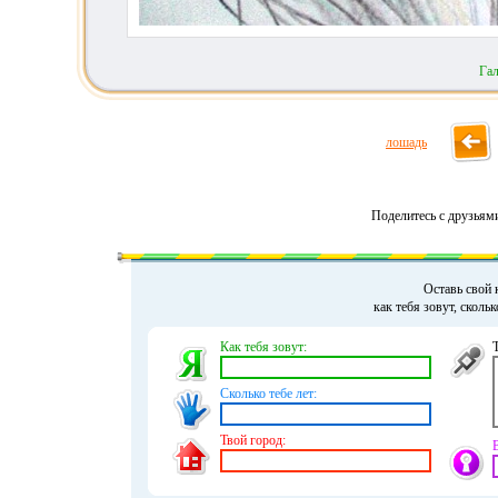
Га
лошадь
Поделитесь с друзьям
Оставь свой 
как тебя зовут, сколь
Как тебя зовут:
Сколько тебе лет:
Твой город: