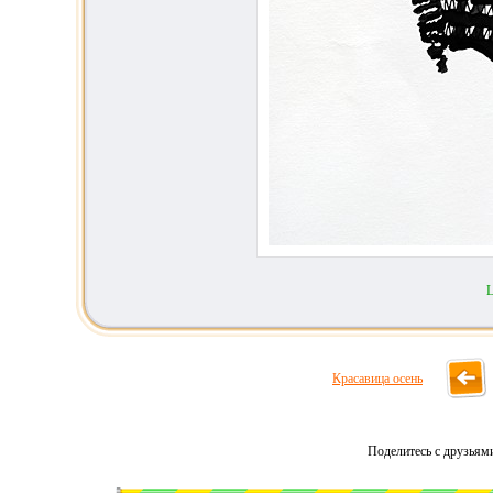
Красавица осень
Поделитесь с друзьям