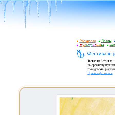
Раскраски
Пазлы
М
у
л
ь
т
ф
и
л
ь
м
ы
Фот
Фестиваль р
Только на Ребзиках 
по-прежнему принима
твой детский рисунок
Правила фестиваля