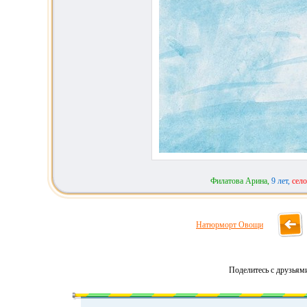
Филатова Арина,
9 лет,
село
Натюрморт Овощи
Поделитесь с друзьям