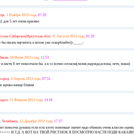
ецк.
3 Ноября 2013 года,
07:29.
! для 5 лет очень красиво.
солье-Сибирское(Иркутская обл).
31 Августа 2013 года,
01:29.
 бы писать научитесь а потом уже оскорбляйте))-_____-
бакан.
18 Июня 2013 года,
12:53.
т и настя 8 лет помолчали бы. а я со всеми согласна(лилия,надежда,ксюша, петя, маша)
лгород.
4 Апреля 2013 года,
07:52.
аценка вапще 0ливая
хадол.
21 Февраля 2013 года,
14:18.
,
Челябинск.
13 Декабря 2012 года,
17:37.
 лет помолчи думаеш если есть ктото поменьше значит надо обижать очень классно оценка
++++++ И.Т.Д. А ВОТ НА ТВОЙ РИСУНОК Я ПОСМОТРЮ НАСТЯ ПОДИ КАКАЯ