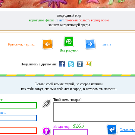
подводный мир
коротунов фариз,
5 лет,
томская область город асино
защита окружающей среды
Крысенок - артист
мечта
Все рисунки
Поделитесь с друзьями:
Оставь свой комментарий, но сперва напиши:
как тебя зовут, сколько тебе лет и город, в котором ты живешь.
т:
Твой комментарий:
лет:
Введи код:
Оставить 