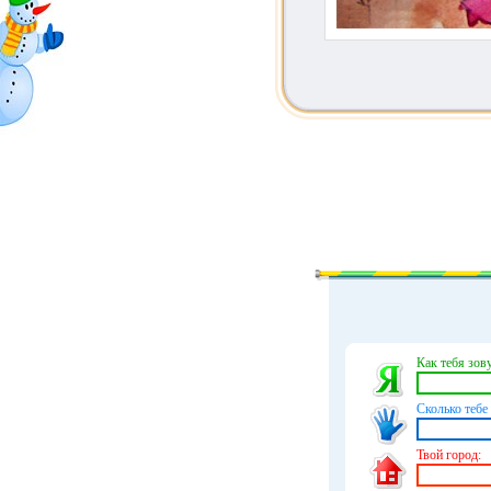
Как тебя зову
Сколько тебе 
Твой город: