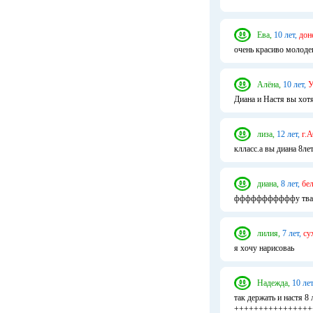
Ева,
10 лет,
дон
очень красиво молодец
Алёна,
10 лет,
У
Диана и Настя вы хотя
лиза,
12 лет,
г.А
клласс.а вы диана 8ле
диана,
8 лет,
бе
фффффффффффу твая 
лилия,
7 лет,
су
я хочу нарисоваь
Надежда,
10 лет
так держать и настя 8
+++++++++++++++