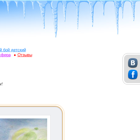
й бой детский
сфера
Отзывы
е!