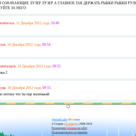
 ОЗНАЧАЮЩИЕ ЛУЗЕР ЛУЗЕР А ГЛАВНОЕ ТАК ДЕРЖАТЬ РЫБКИ РЫБКИ РУЛЯ
УЙТЕ ЗА НЕГО
агитогоск.
11 Декабря 2012 года,
10:49.
тов.
10 Декабря 2012 года,
09:54.
нитогорск.
10 Декабря 2012 года,
09:52.
нка 2
уцк.
10 Декабря 2012 года,
09:51.
ько потому что ты еще маленький
Детский сайт
«
Р
е
б
з
и
к
и
»
© Студия «
25-й кадр
», 2008-2019
Размещение
рекламы
на сайте
Пользовательское соглашение