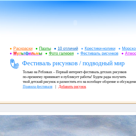
Раскраски
Пазлы
10 отличий
Крестики-нолики
Морско
М
у
л
ь
т
ф
и
л
ь
м
ы
Фото галерея
Фестиваль рисунков
Атмо
Фестиваль рисунков / подводный мир
Только на Ребзиках – Первый интернет-фестиваль детских рисунков
по-прежнему принимает и публикует работы! Будем рады получить
твой детский рисунок и разместить его на всеобщее обзрение и обсуждени
Правила фестиваля
|
Добавить рисунок