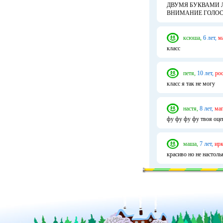
ДВУМЯ БУКВАМИ Л
ВНИМАНИЕ ГОЛОС
ксюша,
6 лет,
м
класс
петя,
10 лет,
рос
класс я так не могу
настя,
8 лет,
маг
фу фу фу фу твоя оце
маша,
7 лет,
ирк
красиво но не настол