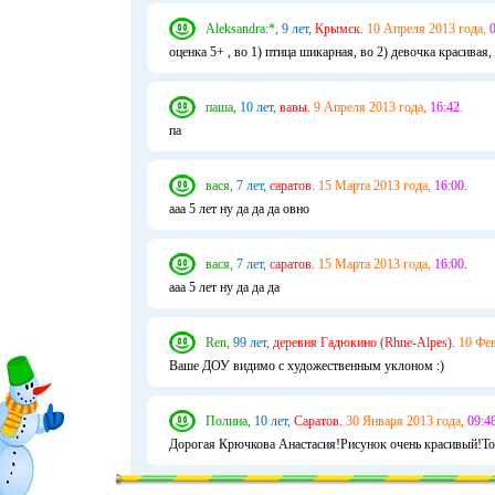
Aleksandra:*,
9 лет,
Крымск.
10 Апреля 2013 года,
0
оценка 5+ , во 1) птица шикарная, во 2) девочка красивая,
паша,
10 лет,
вавы.
9 Апреля 2013 года,
16:42.
па
вася,
7 лет,
саратов.
15 Марта 2013 года,
16:00.
ааа 5 лет ну да да да овно
вася,
7 лет,
саратов.
15 Марта 2013 года,
16:00.
ааа 5 лет ну да да да
Ren,
99 лет,
деревня Гадюкино (Rhne-Alpes).
10 Фев
Ваше ДОУ видимо с художественным уклоном :)
Полина,
10 лет,
Саратов.
30 Января 2013 года,
09:48
Дорогая Крючкова Анастасия!Рисунок очень красивый!Тол