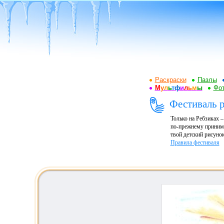
Раскраски
Пазлы
М
у
л
ь
т
ф
и
л
ь
м
ы
Фот
Фестиваль р
Только на Ребзиках 
по-прежнему принима
твой детский рисунок
Правила фестиваля