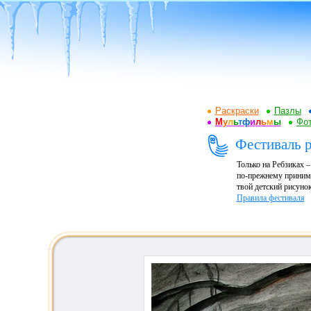
Раскраски
Пазлы
М
у
л
ь
т
ф
и
л
ь
м
ы
Фот
Фестиваль р
Только на Ребзиках 
по-прежнему принима
твой детский рисунок
Правила фестиваля