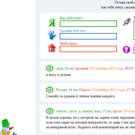
Оставь свой 
как тебя зовут, сколь
Как тебя зовут:
Сколько тебе лет:
Твой город:
лёля,
10 лет,
арсеньев.
6 Сентября 2013 года,
09:43.
я могу и лутьше
Руслан,
14 лет,
Одесса.
2 Сентября 2013 года,
17:16
Спасибо за одзывы и личное мнение каждого
люблю_грозу_в_начале_мая,
17 лет,
где-то.
19 Авгу
В целом хорошо, но у построек на заднем плане нарушена 
если сова сидит на плоской поверхности, то лапы у нее до
на невидимой ветке. Надеюсь мой комментарий вас не оби