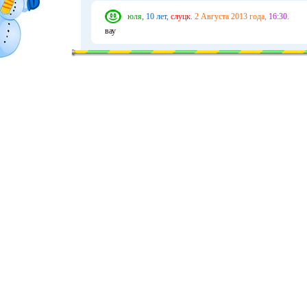
юля,
10 лет,
слуцк.
2 Августа 2013 года,
16:30.
вау