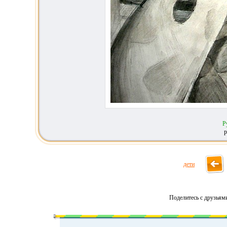
Р
р
дети
Поделитесь с друзьям