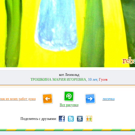
кот Леопольд
ТРОШКИНА МАРИЯ ИГОРЕВНА,
10 лет,
Гусев
лаж из моих работ дома
лисичка
Все рисунки
Поделитесь с друзьями: