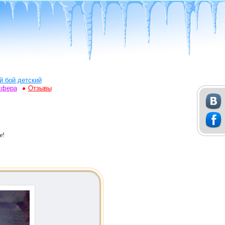
й бой детский
сфера
Отзывы
е!