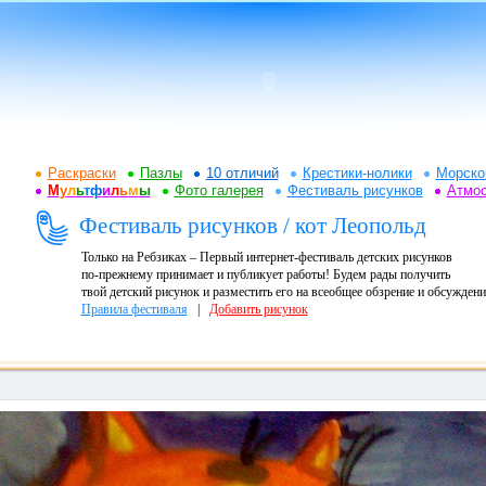
Раскраски
Пазлы
10 отличий
Крестики-нолики
Морско
М
у
л
ь
т
ф
и
л
ь
м
ы
Фото галерея
Фестиваль рисунков
Атмо
Фестиваль рисунков / кот Леопольд
Только на Ребзиках – Первый интернет-фестиваль детских рисунков
по-прежнему принимает и публикует работы! Будем рады получить
твой детский рисунок и разместить его на всеобщее обзрение и обсуждени
Правила фестиваля
|
Добавить рисунок