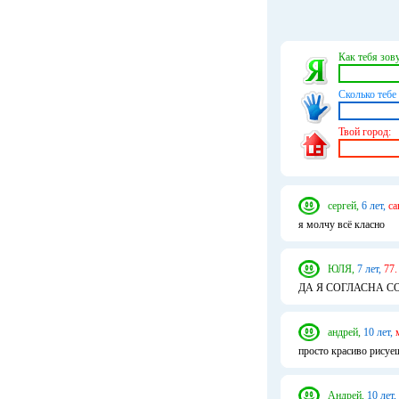
Как тебя зову
Сколько тебе 
Твой город:
сергей,
6 лет,
са
я молчу всё класно
ЮЛЯ,
7 лет,
77.
ДА Я СОГЛАСНА С
андрей,
10 лет,
просто красиво рисуе
Андрей,
10 лет,