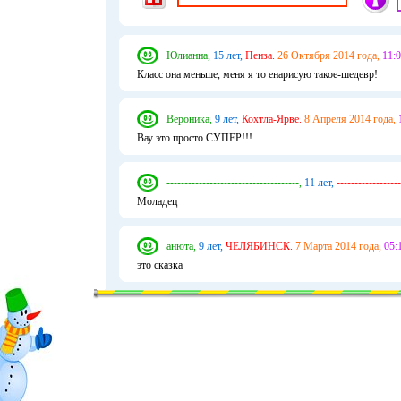
Юлианна,
15 лет,
Пенза.
26 Октября 2014 года,
11:0
Класс она меньше, меня я то енарисую такое-шедевр!
Вероника,
9 лет,
Кохтла-Ярве.
8 Апреля 2014 года,
Вау это просто СУПЕР!!!
-------------------------------------,
11 лет,
------------------
Моладец
анюта,
9 лет,
ЧЕЛЯБИНСК.
7 Марта 2014 года,
05:
это сказка