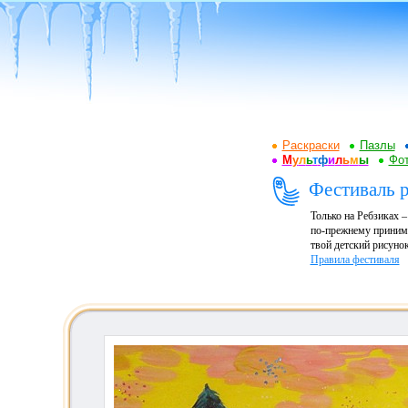
Раскраски
Пазлы
М
у
л
ь
т
ф
и
л
ь
м
ы
Фот
Фестиваль р
Только на Ребзиках 
по-прежнему принима
твой детский рисунок
Правила фестиваля