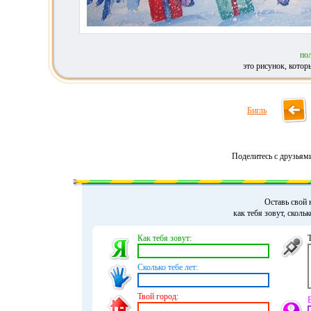
по
это рисунок, кото
Бигль
Поделитесь с друзьям
Оставь свой 
как тебя зовут, сколь
Как тебя зовут:
Сколько тебе лет:
Твой город: