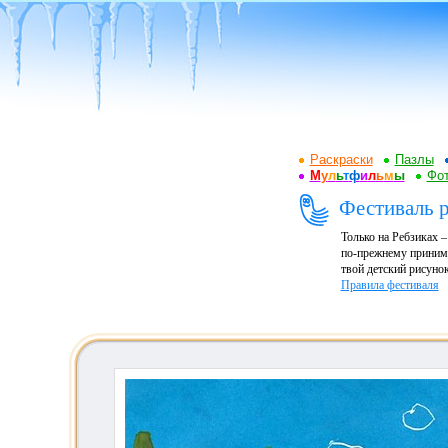
Раскраски
Пазлы
М
у
л
ь
т
ф
и
л
ь
м
ы
Фот
Фестиваль р
Только на Ребзиках 
по-прежнему принима
твой детский рисунок
Правила фестиваля