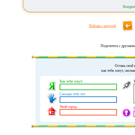
Кондрат
Пейзаж с радугой
Поделитесь с друзьям
Оставь свой 
как тебя зовут, сколь
Как тебя зовут:
Сколько тебе лет:
Твой город: