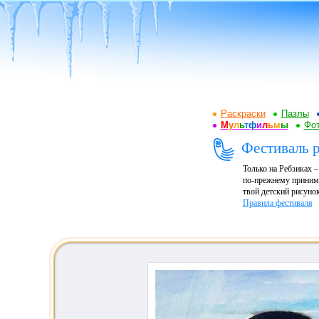
Раскраски
Пазлы
М
у
л
ь
т
ф
и
л
ь
м
ы
Фот
Фестиваль р
Только на Ребзиках 
по-прежнему принима
твой детский рисунок
Правила фестиваля