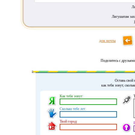
Л
Лягушатам захо
дом мечты
Поделитесь с друзьям
Оставь свой 
как тебя зовут, сколь
Как тебя зовут:
Сколько тебе лет:
Твой город: