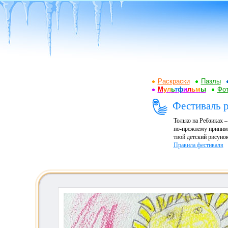
Раскраски
Пазлы
М
у
л
ь
т
ф
и
л
ь
м
ы
Фот
Фестиваль р
Только на Ребзиках 
по-прежнему принима
твой детский рисунок
Правила фестиваля